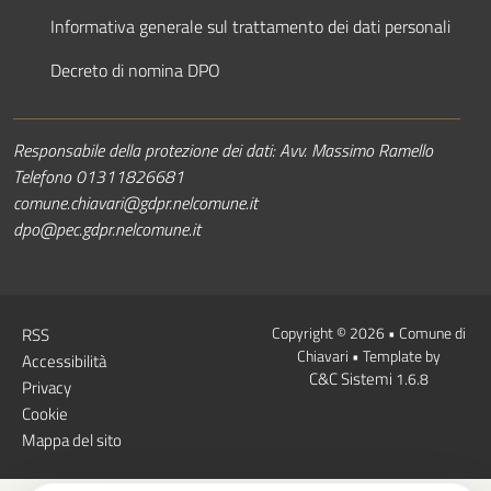
Informativa generale sul trattamento dei dati personali
Decreto di nomina DPO
Responsabile della protezione dei dati: Avv. Massimo Ramello
Telefono 01311826681
comune.chiavari@gdpr.nelcomune.it
dpo@pec.gdpr.nelcomune.it
Sezione
Link
Copyright © 2026 • Comune di
RSS
Chiavari • Template by
Accessibilità
Utili
C&C Sistemi
1.6.8
Privacy
Cookie
Mappa del sito