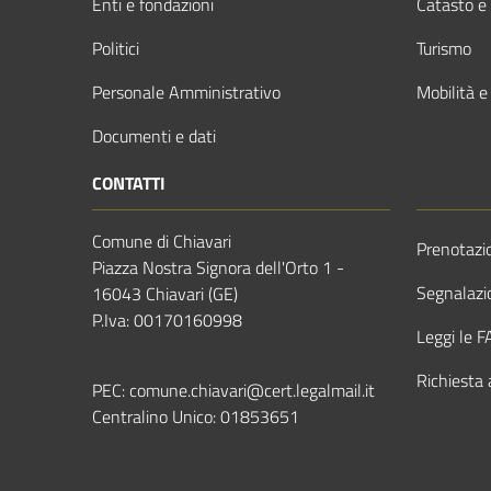
Enti e fondazioni
Catasto e 
Politici
Turismo
Personale Amministrativo
Mobilità e
Documenti e dati
CONTATTI
Comune di Chiavari
Prenotaz
Piazza Nostra Signora dell'Orto 1 -
Segnalazio
16043 Chiavari (GE)
P.Iva: 00170160998
Leggi le 
Richiesta 
PEC:
comune.chiavari@cert.legalmail.it
Centralino Unico:
01853651